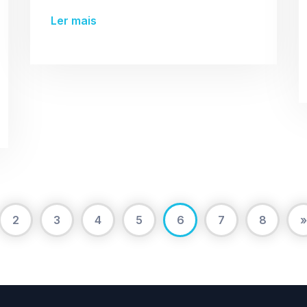
Ler mais
2
3
4
5
6
7
8
»