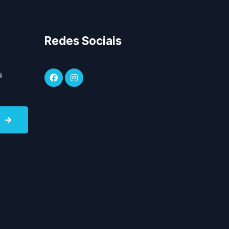
m
o
Redes Sociais
a