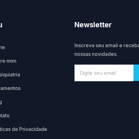
u
Newsletter
Inscreva seu email e receb
me
nossas novidades.
re mim
iquiatria
tamentos
g
tato
íticas de Privacidade