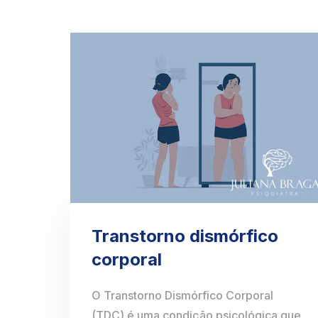
Transtorno dismórfico
corporal
O Transtorno Dismórfico Corporal
(TDC) é uma condição psicológica que