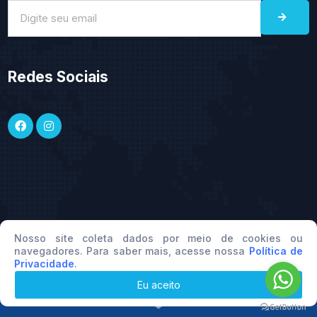
Redes Sociais
Nosso site coleta dados por meio de cookies ou
© 2026 Dra. Juliana Braga - Psiquiatra. Todos os direitos
navegadores. Para saber mais, acesse nossa
Política de
Privacidade
.
reservados.
Eu aceito